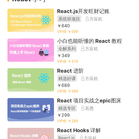
React.js开发旺财记账
系统班项目
方应杭
￥640
VIP价 ￥599
小白也能听懂的 React 教程
全解系列
方应杭
￥349
VIP价 ￥319
React 进阶
精选好课
方应杭
￥689
VIP价 ￥589
React 项目实战之epic图床
精选专区
若愚
￥299
VIP价 ￥269
React Hooks 详解
React.js
方应杭