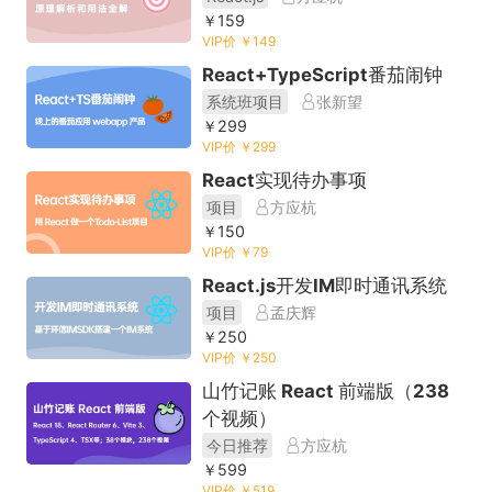
￥159
VIP价 ￥149
React+TypeScript番茄闹钟
系统班项目
张新望
￥299
VIP价 ￥299
React实现待办事项
项目
方应杭
￥150
VIP价 ￥79
React.js开发IM即时通讯系统
项目
孟庆辉
￥250
VIP价 ￥250
山竹记账 React 前端版（238
个视频）
今日推荐
方应杭
￥599
VIP价 ￥519