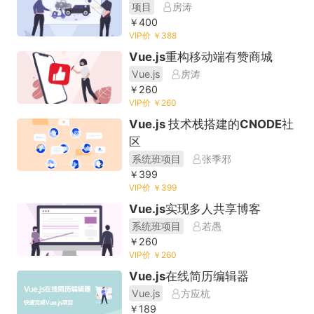
项目
房涛
￥400
VIP价 ￥388
Vue.js重构移动端有赞商城
Vue.js
房涛
￥260
VIP价 ￥260
Vue.js 技术栈搭建的CNODE社
区
系统班项目
张季邪
￥399
VIP价 ￥399
Vue.js实现多人共享博客
系统班项目
若愚
￥260
VIP价 ￥260
Vue.js在线简历编辑器
Vue.js
方应杭
￥189