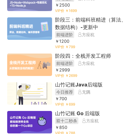
￥2500
VIP价 ￥1699
阶段三：前端科班精进（算法、
数据结构）-更新中
前端进阶
方应杭
￥1200
VIP价 ￥799
阶段四：全栈开发工程师
前端进阶
方应杭
￥2999
VIP价 ￥2699
山竹记账Java后端版
今日推荐
无隅
￥700
VIP价 ￥699
山竹记账 Go 后端版
双十二秒杀
方应杭
￥850
VIP价 ￥788