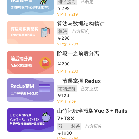
进阶提高
若愚
￥299
VIP价 ￥219
算法与数据结构精讲
算法
方应杭
￥298
VIP价 ￥298
阶段一之前后分离
￥200
VIP价 ￥200
三节课掌握 Redux
前端进阶
方应杭
￥129
VIP价 ￥59
山竹记账全栈版Vue 3 + Rails
7+TSX
双十二秒杀
方应杭
￥1000
VIP价 ￥488