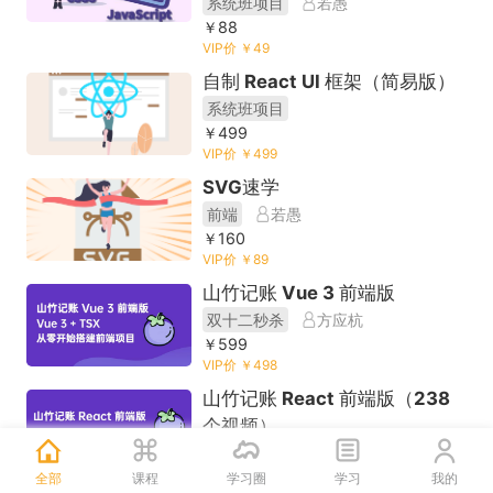
系统班项目
若愚
￥88
VIP价 ￥49
自制 React UI 框架（简易版）
系统班项目
￥499
VIP价 ￥499
SVG速学
前端
若愚
￥160
VIP价 ￥89
山竹记账 Vue 3 前端版
双十二秒杀
方应杭
￥599
VIP价 ￥498
山竹记账 React 前端版（238
个视频）
今日推荐
方应杭
￥599
全部
课程
学习圈
学习
我的