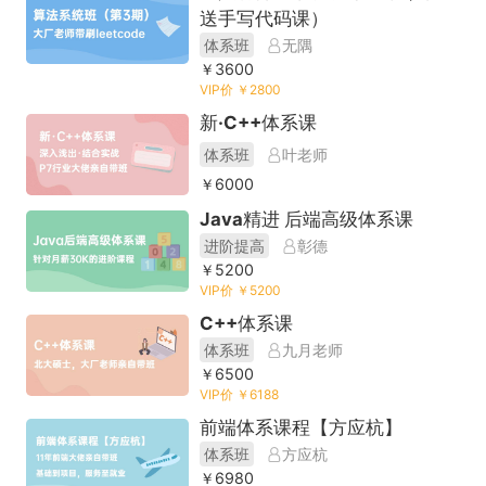
送手写代码课）
体系班
无隅
￥3600
VIP价 ￥2800
新·C++体系课
体系班
叶老师
￥6000
Java精进 后端高级体系课
进阶提高
彰德
￥5200
VIP价 ￥5200
C++体系课
体系班
九月老师
￥6500
VIP价 ￥6188
前端体系课程【方应杭】
体系班
方应杭
￥6980