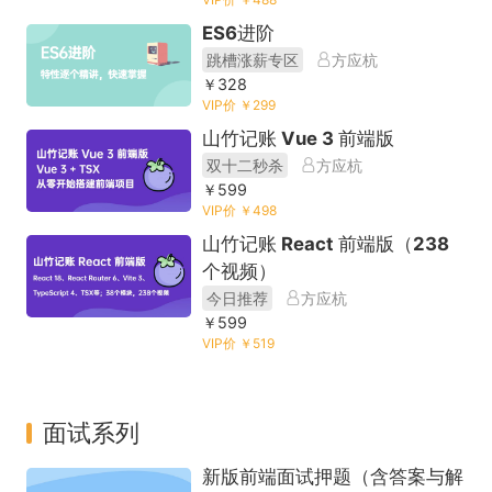
ES6进阶
跳槽涨薪专区
方应杭
￥328
VIP价 ￥299
山竹记账 Vue 3 前端版
双十二秒杀
方应杭
￥599
VIP价 ￥498
山竹记账 React 前端版（238
个视频）
今日推荐
方应杭
￥599
VIP价 ￥519
面试系列
新版前端面试押题（含答案与解