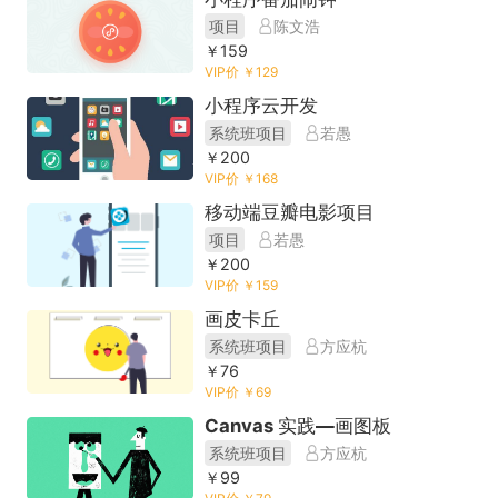
项目
陈文浩
￥159
VIP价 ￥129
小程序云开发
系统班项目
若愚
￥200
VIP价 ￥168
移动端豆瓣电影项目
项目
若愚
￥200
VIP价 ￥159
画皮卡丘
系统班项目
方应杭
￥76
VIP价 ￥69
Canvas 实践—画图板
系统班项目
方应杭
￥99