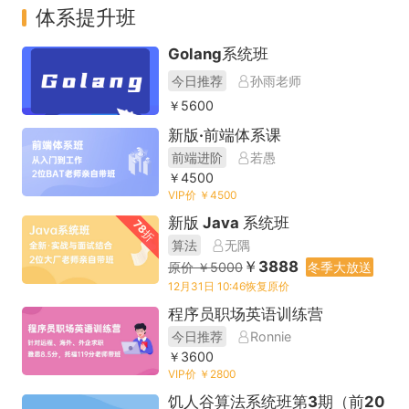
体系提升班
Golang系统班
今日推荐
孙雨老师
￥5600
新版·前端体系课
前端进阶
若愚
￥4500
VIP价 ￥4500
新版 Java 系统班
78折
算法
无隅
￥3888
原价 ￥5000
冬季大放送
12月31日 10:46恢复原价
程序员职场英语训练营
今日推荐
Ronnie
￥3600
VIP价 ￥2800
饥人谷算法系统班第3期（前20