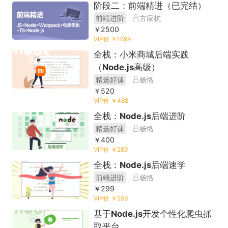
阶段二：前端精进（已完结）
前端进阶
方应杭
￥2500
VIP价 ￥1699
全栈：小米商城后端实践
（Node.js高级）
精选好课
杨恪
￥520
VIP价 ￥488
全栈：Node.js后端进阶
精选好课
杨恪
￥400
VIP价 ￥289
全栈：Node.js后端速学
前端进阶
杨恪
￥299
VIP价 ￥259
基于Node.js开发个性化爬虫抓
取平台