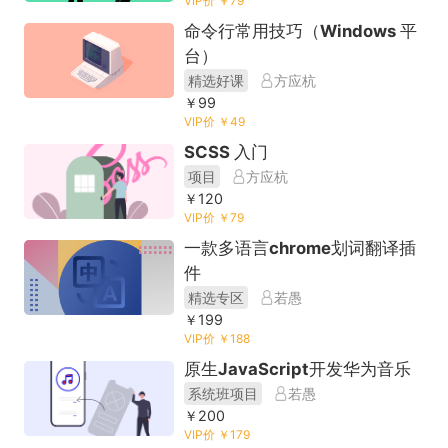
VIP价 ￥79
命令行常用技巧（Windows 平
台）
精选好课
方应杭
￥99
VIP价 ￥49
SCSS 入门
项目
方应杭
￥120
VIP价 ￥79
一款多语言chrome划词翻译插
件
精选专区
若愚
￥199
VIP价 ￥188
原生JavaScript开发华为音乐
系统班项目
若愚
￥200
VIP价 ￥179