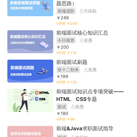
题思路）
前端进阶
方应杭
￥249
VIP价 ￥249
前端面试核心知识汇总
今日推荐
若愚
￥200
VIP价 ￥119
前端面试刷题
双十二秒杀
若愚
￥199
VIP价 ￥130
前端面试知识点专项突破——
HTML、CSS专题
面试
若愚
￥180
VIP价 ￥99
前端&Java求职面试指导