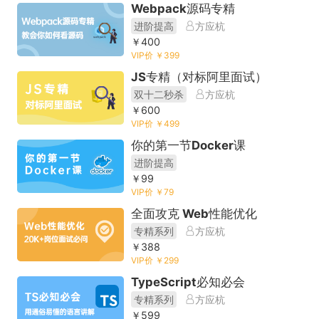
Webpack源码专精
进阶提高
方应杭
￥400
VIP价 ￥399
JS专精（对标阿里面试）
双十二秒杀
方应杭
￥600
VIP价 ￥499
你的第一节Docker课
进阶提高
￥99
VIP价 ￥79
全面攻克 Web性能优化
专精系列
方应杭
￥388
VIP价 ￥299
TypeScript必知必会
专精系列
方应杭
￥599