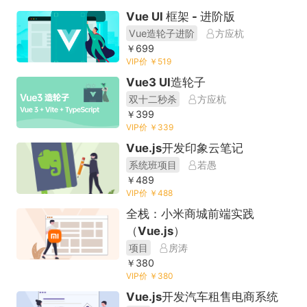
Vue UI 框架 - 进阶版
Vue造轮子进阶
方应杭
￥699
VIP价 ￥519
Vue3 UI造轮子
双十二秒杀
方应杭
￥399
VIP价 ￥339
Vue.js开发印象云笔记
系统班项目
若愚
￥489
VIP价 ￥488
全栈：小米商城前端实践
（Vue.js）
项目
房涛
￥380
VIP价 ￥380
Vue.js开发汽车租售电商系统