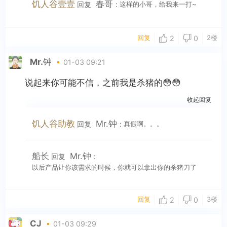
饥人谷壹壹
春哥
回复
:
这样的小哥，给我来一打~
回复
2楼
2
0
Mr.钟
01-03 09:21
说起来你可能不信，之前我是杀猪的😳😳
收起回复
饥人谷助教
Mr.钟
回复
:
真假啊。。。
船长
Mr.钟
回复
:
以后产品让你该需求的时候，你就可以拿出你的杀猪刀了
回复
3楼
2
0
CJ
01-03 09:29