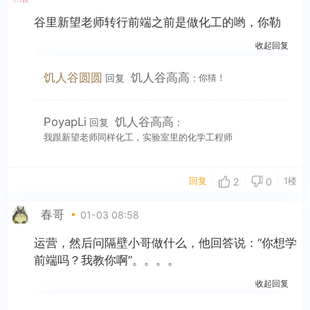
谷里新望老师转行前端之前是做化工的哟，你勒
收起回复
饥人谷圆圆
饥人谷高高
回复
:
你猜！
PoyapLi
饥人谷高高
回复
:
我跟新望老师同样化工，实验室里的化学工程师
回复
1楼
2
0
春哥
01-03 08:58
运营，然后问隔壁小哥做什么，他回答说：“你想学
前端吗？我教你啊”。。。。
收起回复