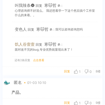
叫我辣条🌚
寒🐱哲 ฅ
回复
:
心理咨询师不好混么。 我还想着学一下这个然后搞个工作室
什么的来着。。
变色人
寒🐱哲 ฅ
回复
:
我可以咨询咨询您吗
饥人谷壹壹
寒🐱哲 ฅ
回复
:
面对改不完的bug,专业优势就显现出来了！
还有2条回复
点击查看
回复
8楼
1
0
匿名
01-03 10:10
产品。
回复
9楼
1
0