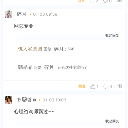
回复
6楼
2
0
碎月
01-03 09:59
网恋专业
收起回复
饥人谷圆圆
碎月
回复
:
666
韩晶晶
碎月
回复
:
还有这种专业吗？
回复
7楼
1
0
寒🐱哲 ฅ
01-03 10:03
心理咨询师飘过~~
收起回复