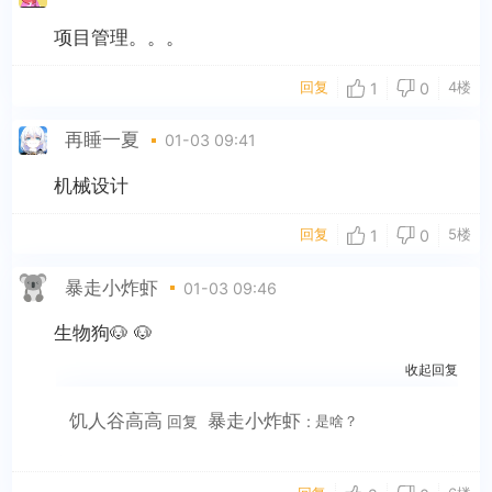
项目管理。。。
回复
4楼
1
0
再睡一夏
01-03 09:41
机械设计
回复
5楼
1
0
暴走小炸虾
01-03 09:46
生物狗🐶 🐶
收起回复
饥人谷高高
暴走小炸虾
回复
:
是啥？