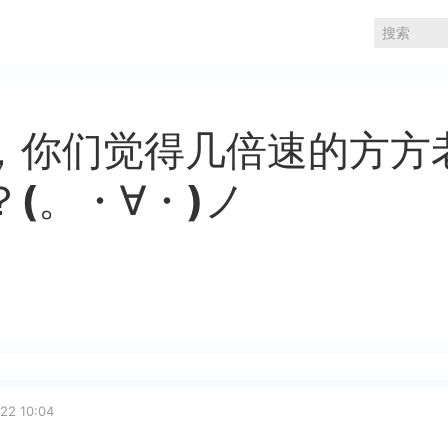
，你们觉得几倍速的方方
(。・∀・)ノ
。
22 10:04