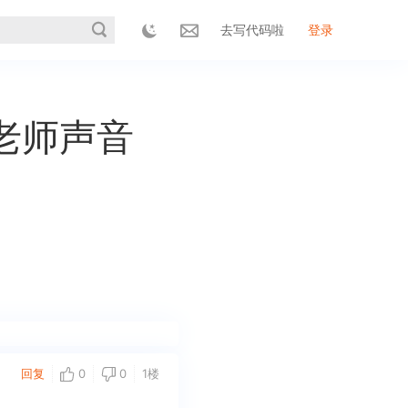
去写代码啦
登录
老师声音
回复
0
0
1楼