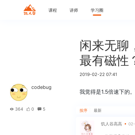
课程
讲师
学习圈
闲来无聊
最有磁性？
2019-02-22 07:41
codebug
我觉得是1.5倍速下的
364
0
5
按序
最新
饥人谷高高
02-