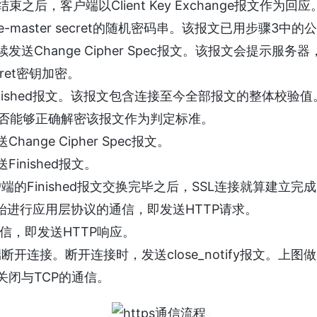
结束之后，客户端以Client Key Exchange报文作
-master secret的随机密码串。该报文已用步骤3中
发送Change Cipher Spec报文。该报文会提示服
ecret密钥加密。
inished报文。该报文包含连接至今全部报文的整体校验
否能够正确解密该报文作为判定标准。
ange Cipher Spec报文。
inished报文。
户端的Finished报文交换完毕之后，SSL连接就算建立
始进行应用层协议的通信，即发送HTTP请求。
通信，即发送HTTP响应。
断开连接。断开连接时，发送close_notify报文。上
来关闭与TCP的通信。