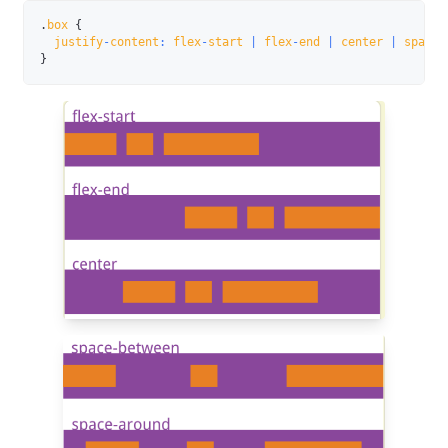
.
box 
{
  justify
-
content
:
 flex
-
start 
|
 flex
-
end 
|
 center 
|
 space
-
}