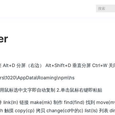
er
 Alt+D 分屏（右边） Alt+Shift+D 垂直分屏 Ctrl+W
1020\AppData\Roaming\npm\hs
: 1.用鼠标选中文字即自动复制 2.单击鼠标右键即粘贴
nk(ln) 链接 make(mk) 制作 find(find) 找到 move(
h 触摸 copy(cp) 拷贝 change(cd中的c) list(ls) 列表 d