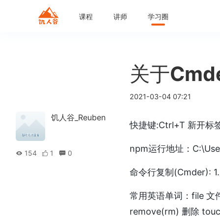
课程
讲师
学习圈
关于Cmd
2021-03-04 07:21
饥人谷_Reuben
快捷键:Ctrl+T 新开标签
npm运行地址：C:\Users\
154
1
0
命令行复制(Cmder)
常用英语单词：file 文件 li
remove(rm) 删除 touc