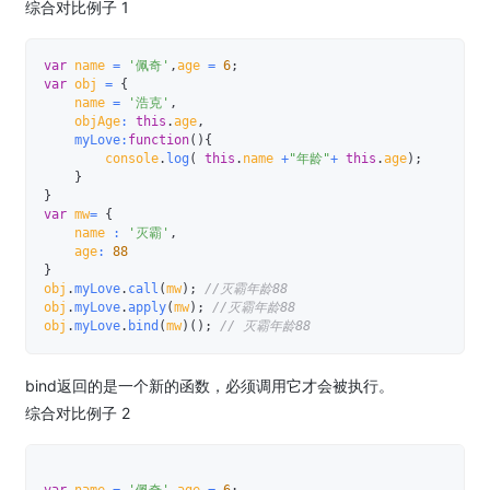
综合对比例子 1
var
 name 
=
'佩奇'
,
age 
=
6
;
var
 obj 
=
{
    name 
=
'浩克'
,
    objAge
:
this
.
age
,
myLove
:
function
(
)
{
        console
.
log
(
this
.
name 
+
"年龄"
+
this
.
age
)
;
}
}
var
 mw
=
{
    name 
:
'灭霸'
,
    age
:
88
}
obj
.
myLove
.
call
(
mw
)
;
//灭霸年龄88
obj
.
myLove
.
apply
(
mw
)
;
//灭霸年龄88
obj
.
myLove
.
bind
(
mw
)
(
)
;
// 灭霸年龄88
bind返回的是一个新的函数，必须调用它才会被执行。
综合对比例子 2