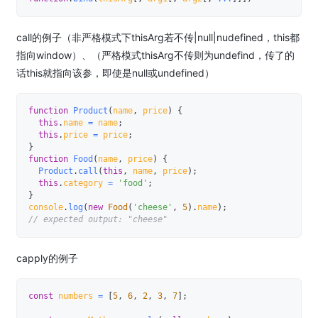
call的例子（非严格模式下thisArg若不传|null|nudefined，this都
指向window）、（严格模式thisArg不传则为undefind，传了的
话this就指向该参，即使是null或undefined）
function
Product
(
name
,
 price
)
{
this
.
name 
=
 name
;
this
.
price 
=
 price
;
}
function
Food
(
name
,
 price
)
{
Product
.
call
(
this
,
 name
,
 price
)
;
this
.
category 
=
'food'
;
}
console
.
log
(
new
Food
(
'cheese'
,
5
)
.
name
)
;
// expected output: "cheese"
capply的例子
const
 numbers 
=
[
5
,
6
,
2
,
3
,
7
]
;