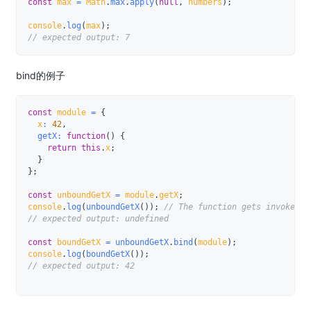
const
 max 
=
 Math
.
max
.
apply
(
null
,
 numbers
)
;
console
.
log
(
max
)
;
// expected output: 7
bind的例子
const
 module 
=
{
  x
:
42
,
getX
:
function
(
)
{
return
this
.
x
;
}
}
;
const
 unboundGetX 
=
 module
.
getX
;
console
.
log
(
unboundGetX
(
)
)
;
// The function gets invoked a
// expected output: undefined
const
 boundGetX 
=
unboundGetX
.
bind
(
module
)
;
console
.
log
(
boundGetX
(
)
)
;
// expected output: 42