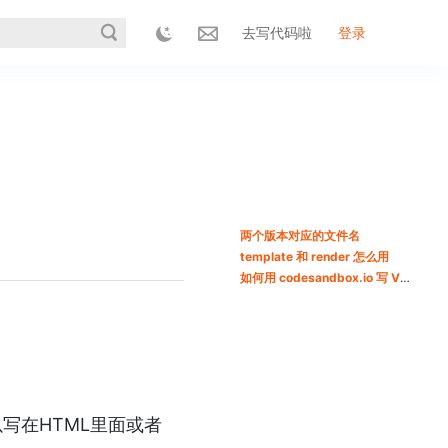
去写代码啦
登录
两个版本对应的文件名
template 和 render 怎么用
如何用 codesandbox.io 写 Vue 代码
以写在HTML里面或者