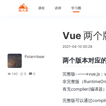
课程
讲师
学习圈
Vue 两
2021-04-10 00:28
Polarrrbear
两个版本对应
完整版---->vue.js；
140
0
0
非完整版（RuntimeOnly
有无compiler(编
完整版可以通过comp