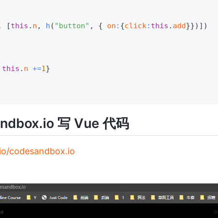
,
[
this
.
n
,
h
(
"button"
,
{
 on
:
{
click
:
this
.
add
}
}
)
]
)
this
.
n 
+=
1
}
dbox.io 写 Vue 代码
io/​codesandbox.io