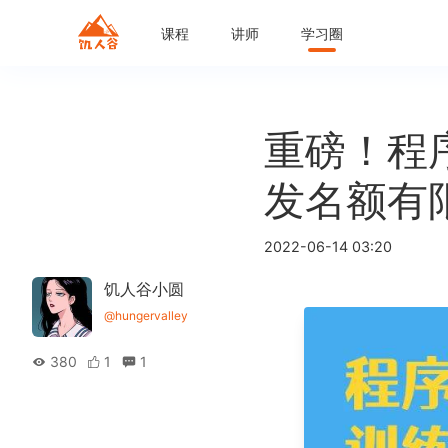
课程
讲师
学习圈
重磅！程
发名额有
2022-06-14 03:20
饥人谷小圆
@hungervalley
380
1
1