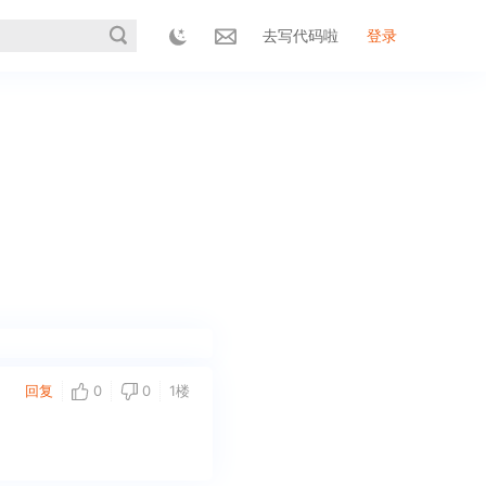
去写代码啦
登录
回复
0
0
1楼