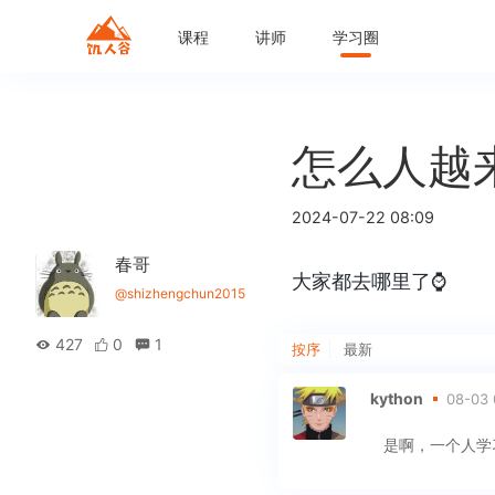
课程
讲师
学习圈
怎么人越
2024-07-22 08:09
春哥
大家都去哪里了⌚️
@shizhengchun2015
427
0
1
按序
最新
kython
08-03 
是啊，一个人学