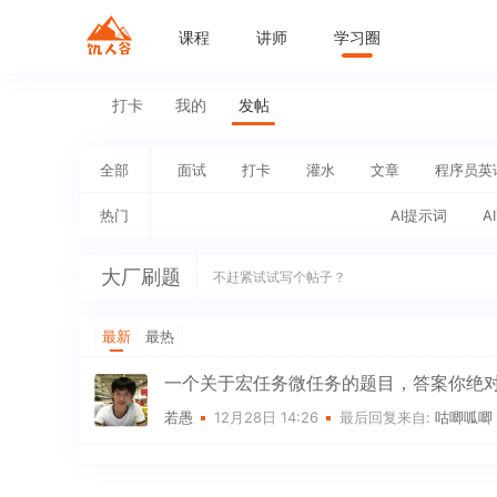
课程
讲师
学习圈
打卡
我的
发帖
全部
面试
打卡
灌水
文章
程序员英
热门
AI提示词
A
大厂刷题
不赶紧试试写个帖子？
最新
最热
一个关于宏任务微任务的题目，答案你绝
若愚
12月28日 14:26
最后回复来自:
咕唧呱唧