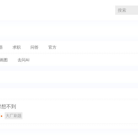
语
求职
问答
官方
I画图
去问AI
对想不到
大厂刷题