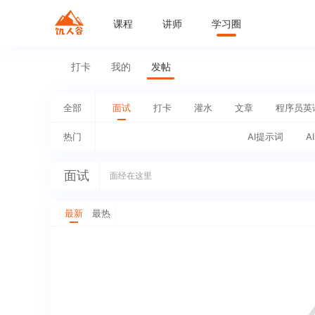
课程
讲师
学习圈
打卡
我的
发帖
全部
面试
打卡
灌水
文章
程序员英
热门
AI提示词
A
面试
面经在这里
最新
最热