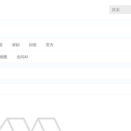
语
求职
问答
官方
I画图
去问AI