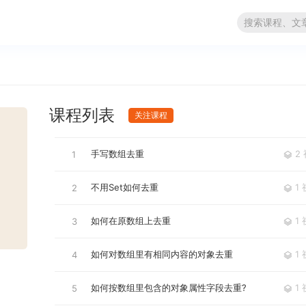
课程列表
关注课程
手写数组去重
2
1
不用Set如何去重
1
2
如何在原数组上去重
1
3
如何对数组里有相同内容的对象去重
1
4
如何按数组里包含的对象属性字段去重?
1
5