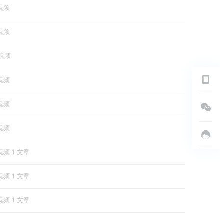
 视频
 视频
 视频
 视频
 视频
 视频
 视频 1 文章
 视频 1 文章
 视频 1 文章