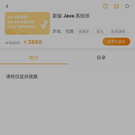
新版 Java 系统班
罗辑、无隅
体系班
算法
体系课程
￥3888
冬季大放送
￥5000
简介
目录
课程仅提供视频