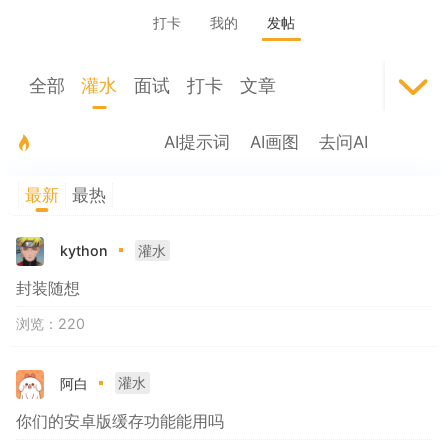
打卡
我的
发帖
全部
灌水
面试
打卡
文章
程序员英语
求职
问答
官方
AI提示词
AI画图
去问AI
最新
最热
kython
灌水
封装随想
浏览：220
阿白
灌水
你们的安卓版缓存功能能用吗