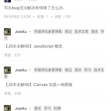
写出bug无法解决有情绪了怎么办。
06月09日 23:26
回复:
1
浏览：130
JoelXu
学霸评比参赛博客
笔记
技术文章
灌水
学
习
【JS非全解00】JavaScript 概览
浏览：221
JoelXu
学霸评比参赛博客
笔记
灌水
学习
技术文
章
【JS非全解00】Canvas 实践—画图板
浏览：258
JoelXu
灌水
学习
吐槽