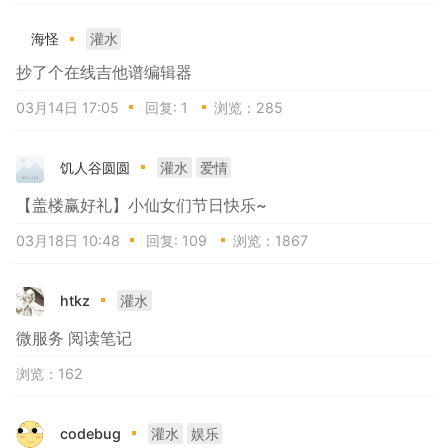
海怪
灌水
抄了个在线吉他谱编辑器
03月14日 17:05
回复:
1
浏览：285
饥人谷圆圆
灌水
爱情
【盖楼赢好礼】小仙女们节日快乐~
03月18日 10:48
回复:
109
浏览：1867
htkz
灌水
微服务 阅读笔记
浏览：162
codebug
灌水
娱乐