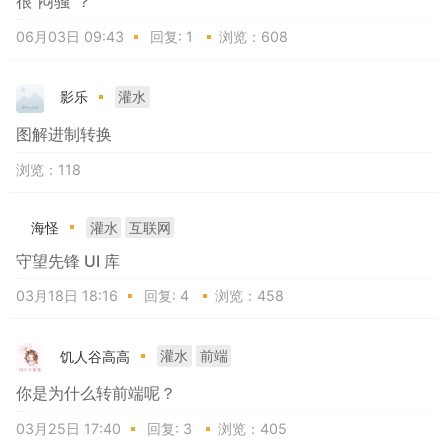
很“闷骚”？
06月03日 09:43
回复:
1
浏览：608
影乐
灌水
图解进制转换
浏览：118
海怪
灌水
互联网
守望先锋 UI 库
03月18日 18:16
回复:
4
浏览：458
饥人谷高高
灌水
前端
你是为什么转前端呢？
03月25日 17:40
回复:
3
浏览：405