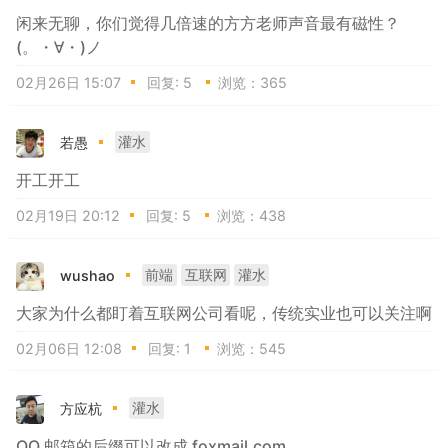
闲来无聊，你们觉得几倍速的方方老师声音最有磁性？
(。・∀・)ノ
02月26日 15:07
回复:
5
浏览：365
若愚
灌水
开工开工
02月19日 20:12
回复:
5
浏览：438
wushao
前端
互联网
灌水
大家为什么都盯着互联网公司看呢，传统实业也可以关注啊
02月06日 12:08
回复:
1
浏览：545
方应杭
灌水
QQ 邮箱的后缀可以改成 foxmail.com